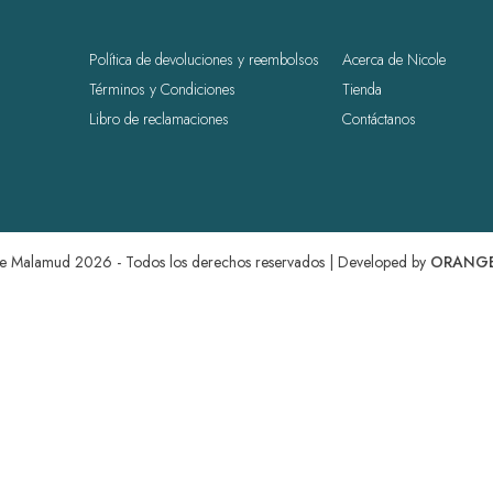
Política de devoluciones y reembolsos
Acerca de Nicole
Términos y Condiciones
Tienda
Libro de reclamaciones
Contáctanos
e Malamud 2026 - Todos los derechos reservados | Developed by
ORANGE